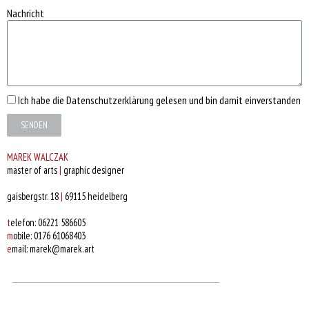
Nachricht
Ich habe die
Datenschutzerklärung
gelesen und bin damit einverstanden
SENDEN
MAREK WALCZAK
master of arts
|
graphic designer
gaisbergstr. 18
|
69115 heidelberg
t
elefon: 06221 586605
m
obile: 0176 61068403
e
mail: marek@marek.art